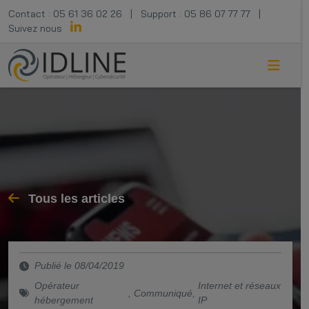
Contact :
05 61 36 02 26
|
Support :
05 86 07 77 77
|
Suivez nous
Tous les articles
Publié le 08/04/2019
Opérateur
Internet et réseaux
,
Communiqué
,
hébergement
IP