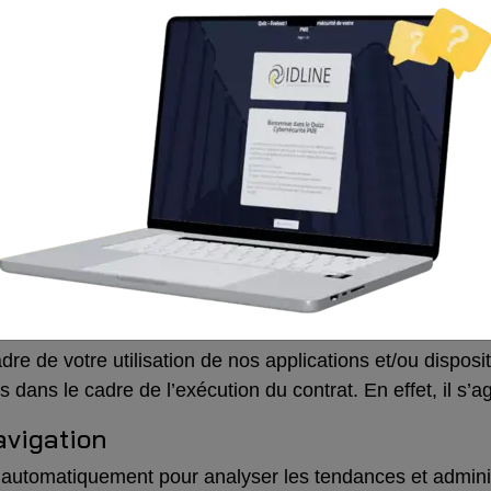
des technologies similaires (ci-après des « Cookies ») l
site Internet/applications d’un tiers. Pour toute informat
né, veuillez consulter notre
page dédiée
.
ns notre intérêt légitime pour vous proposer des sites Int
ectement, et améliorer en permanence les cookies qui so
utilisés pour assurer la protection et la sécurité de notre
otre consentement.
s et des appareils
dre de votre utilisation de nos applications et/ou disposit
ans le cadre de l’exécution du contrat. En effet, il s’ag
avigation
automatiquement pour analyser les tendances et adminis