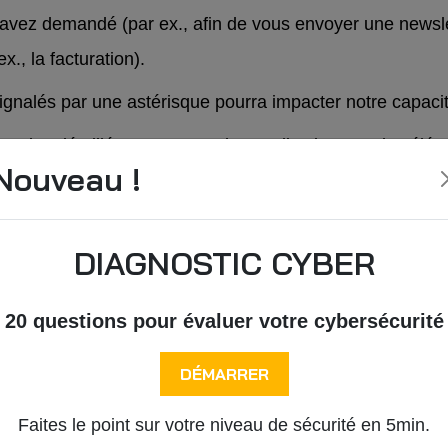
 avez demandé (par ex., afin de vous envoyer une newsle
x., la facturation).
gnalés par une astérisque pourra impacter notre capacité 
 plus détaillées apportant des explications sur les élém
Nouveau !
DIAGNOSTIC CYBER
l repose sur l’exécution du contrat qui lie IDLINE avec v
20 questions pour évaluer votre cybersécurité
gissons toujours avec votre consentement, que vous pouv
DÉMARRER
nir le plus haut niveau de sécurité sur nos sites Internet/
s aider à mieux comprendre vos besoins et vos attentes et
Faites le point sur votre niveau de sécurité en 5min.