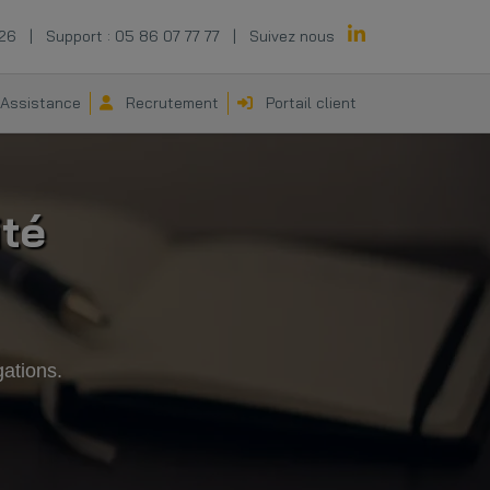
 26
|
Support :
05 86 07 77 77
|
Suivez nous
Assistance
Recrutement
Portail client
ité
gations.