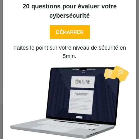
domaine des réseaux d'entreprise
20 questions pour évaluer votre
cybersécurité
Comment nos datacenters protègent
vos systèmes d’information et
DÉMARRER
données sensibles ?
Faites le point sur votre niveau de sécurité en
5min.
Tous les articles