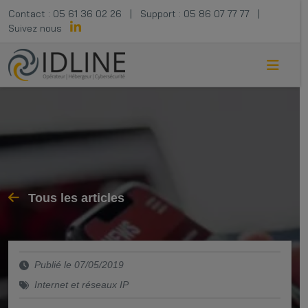
Contact :
05 61 36 02 26
|
Support :
05 86 07 77 77
|
Suivez nous
Tous les articles
Publié le 07/05/2019
Internet et réseaux IP