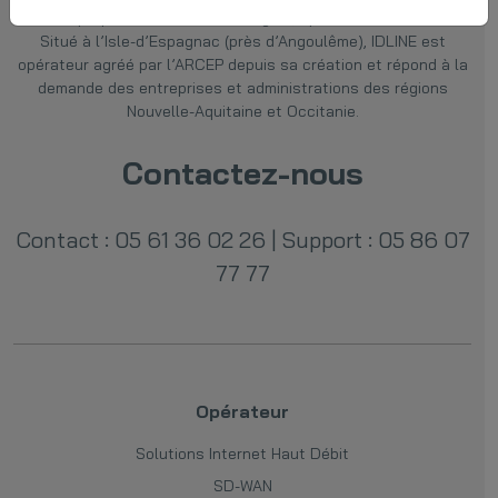
IDLINE
propose des offres hébergeur, opérateur et télécom.
Situé à l’Isle-d’Espagnac (près d’Angoulême), IDLINE est
opérateur agréé par l’ARCEP depuis sa création et répond à la
demande des entreprises et administrations des régions
Nouvelle-Aquitaine et Occitanie.
Contactez-nous
Contact : 05 61 36 02 26
|
Support : 05 86 07
77 77
Opérateur
Solutions Internet Haut Débit
SD-WAN