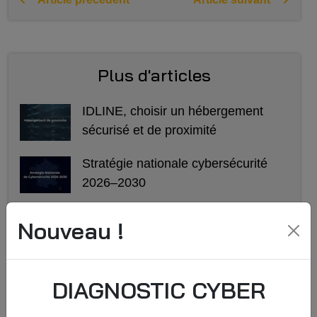
Plus d'articles
IDLINE, choisir un hébergement
sécurisé et de proximité
Stratégie nationale cybersécurité
2026–2030
Surmonter les défis professionnels
Nouveau !
grâce aux solutions de
communication collaborative
d'IDLINE
DIAGNOSTIC CYBER
SD-WAN : L'indispensable dans le