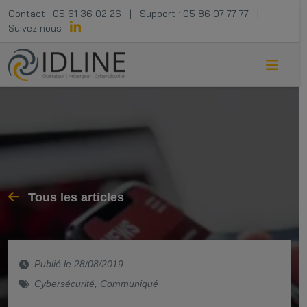
Contact :
05 61 36 02 26
|
Support :
05 86 07 77 77
|
Suivez nous
Tous les articles
Publié le 28/08/2019
Cybersécurité
,
Communiqué