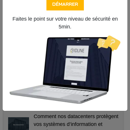
DÉMARRER
IDLINE, choisir un hébergement
Faites le point sur votre niveau de sécurité en
sécurisé et de proximité
5min.
Stratégie nationale cybersécurité
2026–2030
Surmonter les défis professionnels
grâce aux solutions de
communication collaborative
d'IDLINE
SD-WAN : L'indispensable dans le
domaine des réseaux d'entreprise
Comment nos datacenters protègent
vos systèmes d’information et