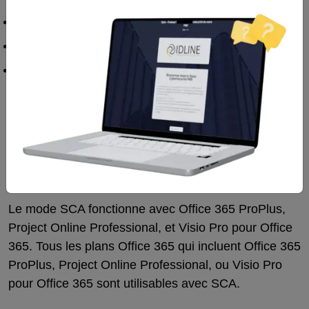
Windows 10 Enterprise E3 et E5 (avec VDI)
Windows 10 Enterprise E3 VDA
Microsoft 365 Enterprise (Initialement Secure
Productive Enterprise ou SPE) E3 et E5
Quelles versions d’Office
supportent SCA ?
Le mode SCA fonctionne avec Office 365 ProPlus,
Project Online Professional, et Visio Pro pour Office
365. Tous les plans Office 365 qui incluent Office 365
ProPlus, Project Online Professional, ou Visio Pro
pour Office 365 sont utilisables avec SCA.