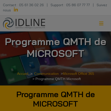
Contact :
05 61 36 02 26
|
Support :
05 86 07 77 77
|
Suivez
nous
Programme QMTH de
MICROSOFT
Accueil
>
Communication
>
Microsoft Office 365
> Programme QMTH Microsoft
Programme QMTH de
MICROSOFT