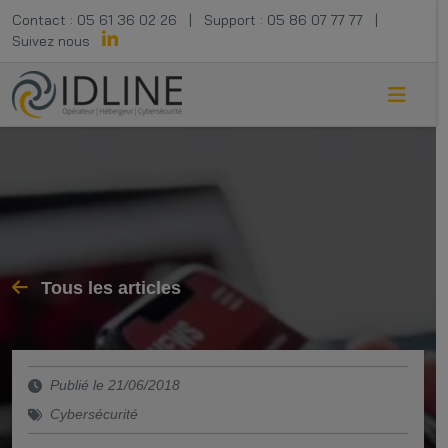
Contact :
05 61 36 02 26
|
Support :
05 86 07 77 77
|
Suivez nous
Tous les articles
Publié le 21/06/2018
Cybersécurité