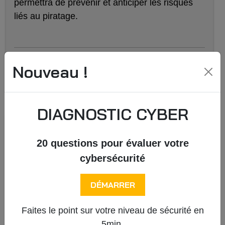
permettra de prévenir et anticiper les risques
liés au piratage.
Nouveau !
Article précédent
Article suivant
DIAGNOSTIC CYBER
Plus d'articles
20 questions pour évaluer votre
IDLINE, choisir un hébergement
cybersécurité
sécurisé et de proximité
DÉMARRER
Stratégie nationale cybersécurité
2026–2030
Faites le point sur votre niveau de sécurité en
5min.