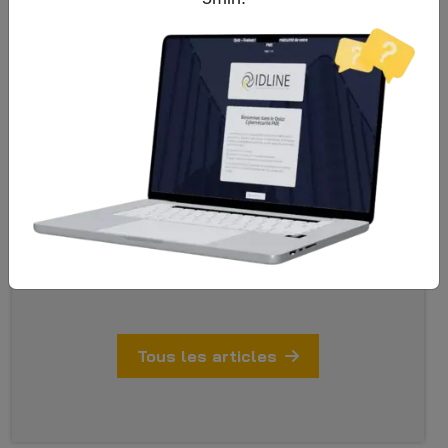
Surmonter les défis professionnels
grâce aux solutions de
communication collaborative
d'IDLINE
SD-WAN : L'indispensable dans le
domaine des réseaux d'entreprise
Comment nos datacenters protègent
vos systèmes d’information et
données sensibles ?
Tous les articles