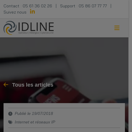
Contact :
05 61 36 02 26
|
Support :
05 86 07 77 77
|
Suivez nous
Tous les articles
Publié le 19/07/2018
Internet et réseaux IP