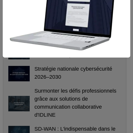
Article précédent
Article suivant
Plus d'articles
IDLINE, choisir un hébergement
sécurisé et de proximité
Stratégie nationale cybersécurité
2026–2030
Surmonter les défis professionnels
grâce aux solutions de
communication collaborative
d'IDLINE
SD-WAN : L'indispensable dans le