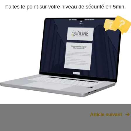
47% pour l’Asie du Nord-Est et 40% pour l’Europe
Faites le point sur votre niveau de sécurité en 5min.
ploiement d’infrastructures mobiles, l’entreprise espère
ofiter d’une couverture 5G. Ce nouveau réseau mobile
u la LTE), à l’instar de la 3G, dont la suppression est
ines années par l’opérateur britannique Vodafone.
obiles, on estime une hausse de 34% par an pour les
22% au cours de la période 2018-2024 pour les médias
Article suivant