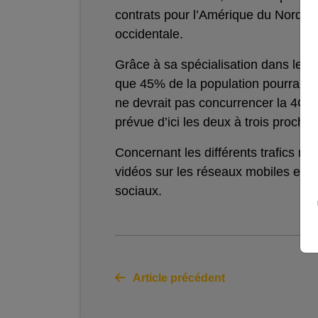
contrats pour l’Amérique du Nord, 
occidentale.
Grâce à sa spécialisation dans le dé
que 45% de la population pourra pr
ne devrait pas concurrencer la 4G (o
prévue d’ici les deux à trois procha
Concernant les différents trafics m
vidéos sur les réseaux mobiles et 
sociaux.
Article précédent