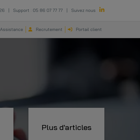
 26
|
Support :
05 86 07 77 77
|
Suivez nous
Assistance
Recrutement
Portail client
Plus d'articles