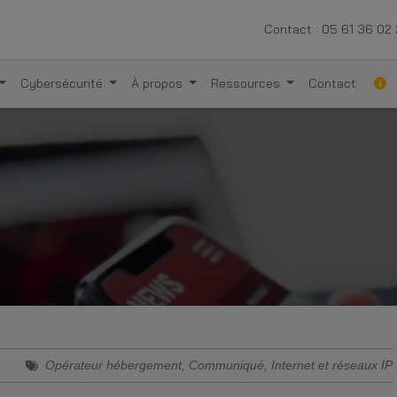
Contact :
05 61 36 02
Cybersécurité
À propos
Ressources
Contact
Opérateur hébergement
,
Communiqué
,
Internet et réseaux IP