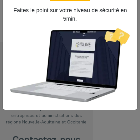
Faites le point sur votre niveau de sécurité en
Tous les témoignages
5min.
IDLINE
propose des offres hébergeur,
opérateur et télécom. Situé à l’Isle-
d’Espagnac (près d’Angoulême), IDLINE
est opérateur agréé par l’ARCEP depuis
sa création et répond à la demande des
entreprises et administrations des
régions Nouvelle-Aquitaine et Occitanie.
Contactez-nous