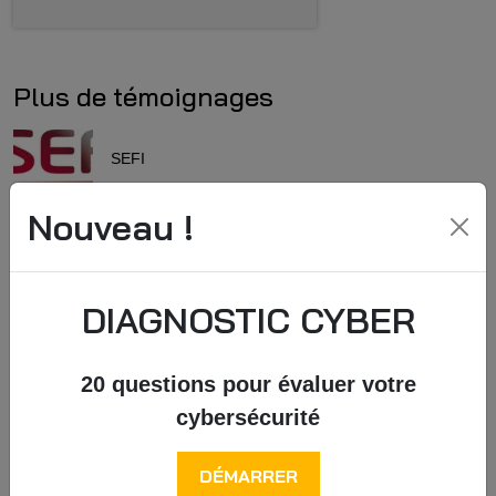
Plus de témoignages
SEFI
Nouveau !
Cognac Giraud
DIAGNOSTIC CYBER
MAIRIE DE MENTON
20 questions pour évaluer votre
LA CITÉ DU VIN
cybersécurité
CABINET SALAS GORDO &
DÉMARRER
COELHO