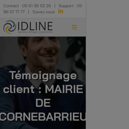
Contact :
05 61 36 02 26
|
Support :
05
86 07 77 77
|
Suivez nous
Témoignage
client : MAIRIE
DE
CORNEBARRIEU